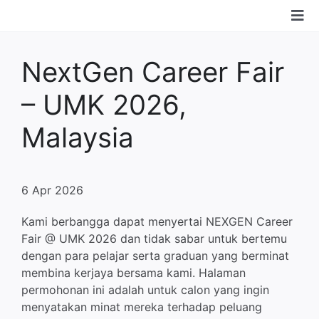
Skip
Tog
to
content
Nav
Boon Solutions
NextGen Career Fair
– UMK 2026,
Perkhidmatan
Malaysia
Industri
6 Apr 2026
Teknologi
Kami berbangga dapat menyertai NEXGEN Career
Fair @ UMK 2026 dan tidak sabar untuk bertemu
Komuniti
dengan para pelajar serta graduan yang berminat
membina kerjaya bersama kami. Halaman
Tentang kami
permohonan ini adalah untuk calon yang ingin
menyatakan minat mereka terhadap peluang